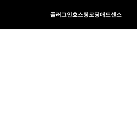
플러그인
호스팅
코딩
애드센스