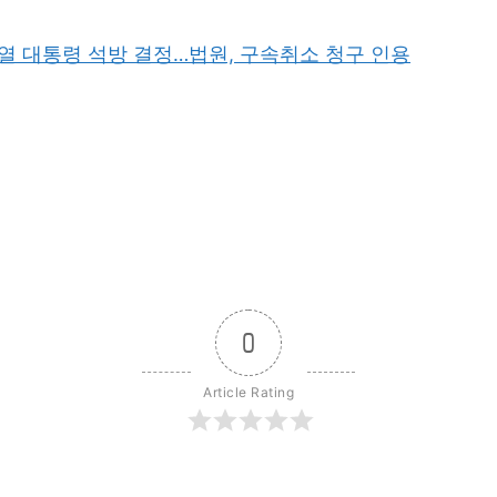
석열 대통령 석방 결정…법원, 구속취소 청구 인용
0
Article Rating