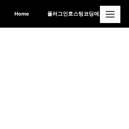
Skip
to
Me
Home
플러그인
호스팅
코딩
애드센스
content