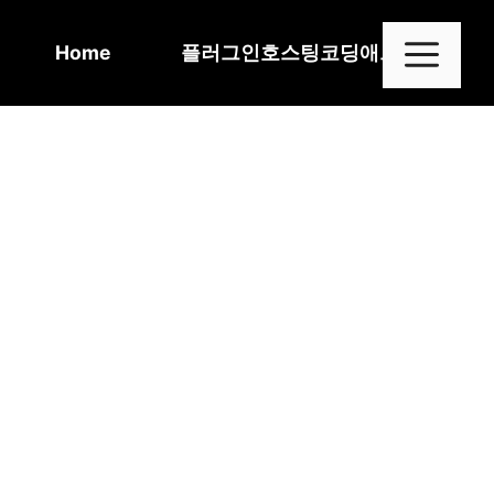
Skip
to
Me
Home
플러그인
호스팅
코딩
애드센스
content