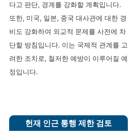
다고 판단, 경계를 강화할 계획입니다.
또한, 미국, 일본, 중국 대사관에 대한 경
비도 강화하여 외교적 문제를 사전에 차
단할 방침입니다. 이는 국제적 관계를 고
려한 조치로, 철저한 예방이 이루어질 예
정입니다.
헌재 인근 통행 제한 검토