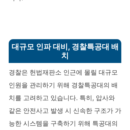
대규모 인파 대비, 경찰특공대 배
치
경찰은 헌법재판소 인근에 몰릴 대규모
인원을 관리하기 위해 경찰특공대의 배
치를 고려하고 있습니다. 특히, 압사와
같은 안전사고 발생 시 신속한 구조가 가
능한 시스템을 구축하기 위해 특공대의