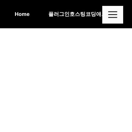
Skip
to
Me
Home
플러그인
호스팅
코딩
애드센스
content