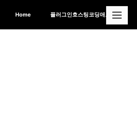
Skip
to
Me
Home
플러그인
호스팅
코딩
애드센스
content