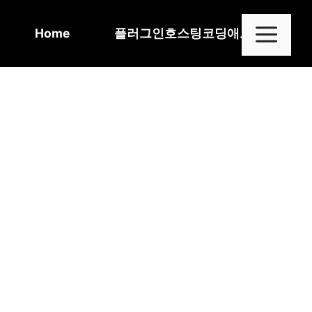
Skip
to
Me
Home
플러그인
호스팅
코딩
애드센스
content