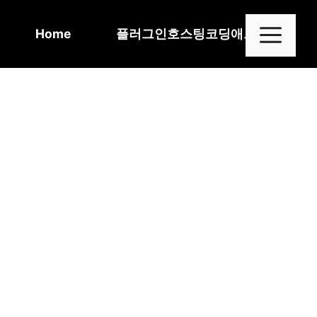
Skip
to
Me
Home
플러그인
호스팅
코딩
애드센스
content