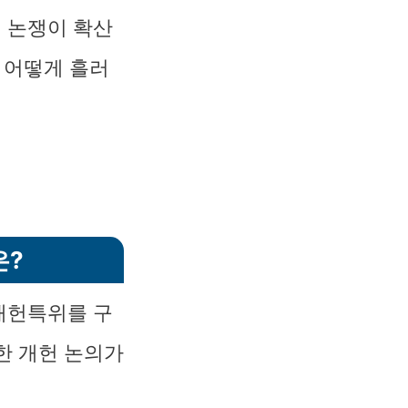
 논쟁이 확산
 어떻게 흘러
은?
개헌특위를 구
한 개헌 논의가