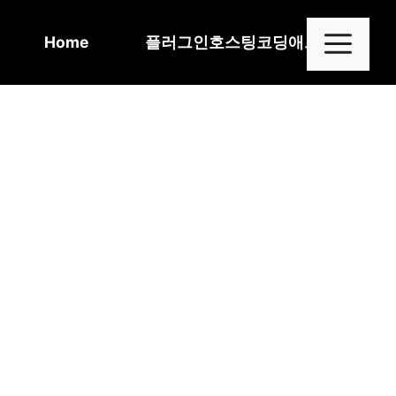
Skip
to
Me
Home
플러그인
호스팅
코딩
애드센스
content