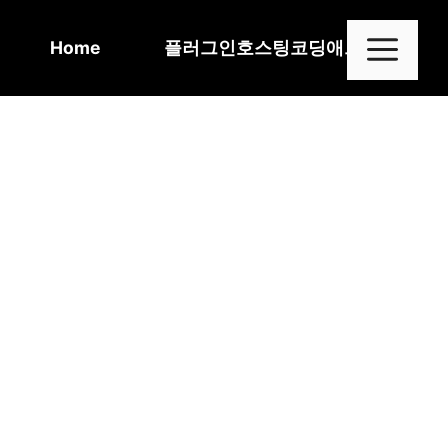
Skip
to
Me
Home
플러그인
호스팅
코딩
애드센스
content