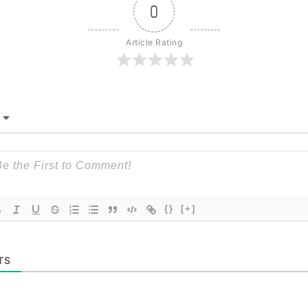
0
Article Rating
{}
[+]
TS