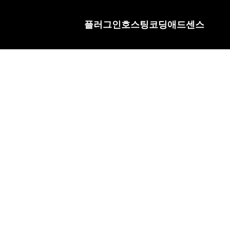
플러그인
호스팅
코딩
애드센스