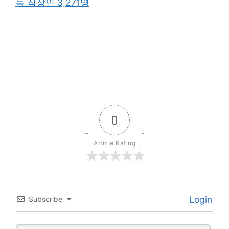
득 직장인 3,271명
0
Article Rating
Login
Subscribe