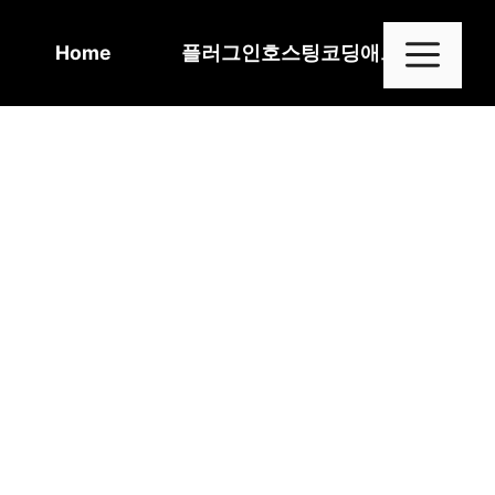
Skip
to
Me
Home
플러그인
호스팅
코딩
애드센스
content