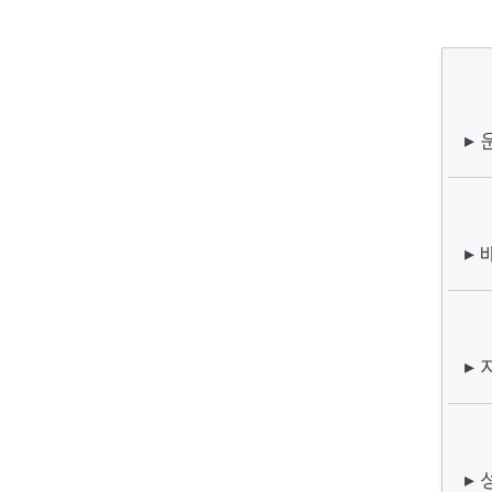
▸
▸
▸
▸