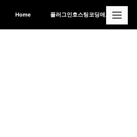
Skip
to
Me
Home
플러그인
호스팅
코딩
애드센스
content