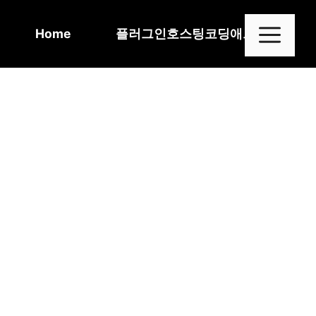
Skip
to
Me
Home
플러그인
호스팅
코딩
애드센스
content