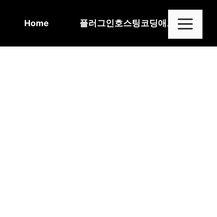
Skip
to
Me
Home
플러그인
호스팅
코딩
애드센스
content