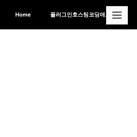
Skip
to
Me
Home
플러그인
호스팅
코딩
애드센스
content