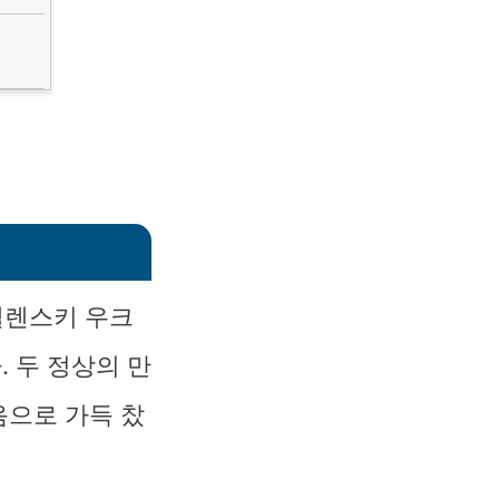
젤렌스키 우크
 두 정상의 만
음으로 가득 찼