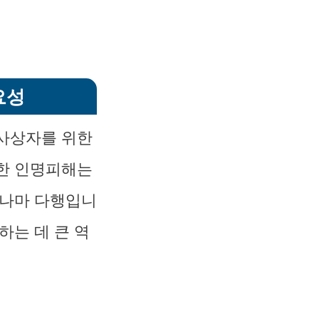
요성
 사상자를 위한
각한 인명피해는
그나마 다행입니
하는 데 큰 역