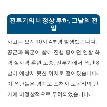
전투기의 비정상 투하, 그날의 전
말
사고는 오전 10시 4분경 발생했습니다.
공군과 육군이 함께 진행 중이던 연합 화
력 실사격 훈련 도중, 전투기에서 폭탄 8
발이 예상치 못한 위치로 떨어졌습니다.
이 폭탄들은 경기도 포천시 노곡리의 민
가에 비정상적으로 투하되었습니다.