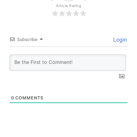
Article Rating
Login
Subscribe
0
COMMENTS