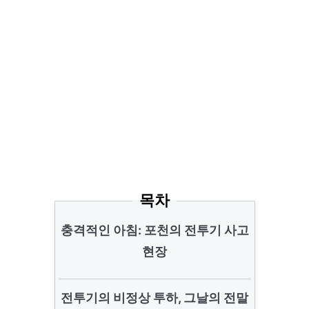
목차
충격적인 아침: 포천의 전투기 사고
현장
전투기의 비정상 투하, 그날의 전말