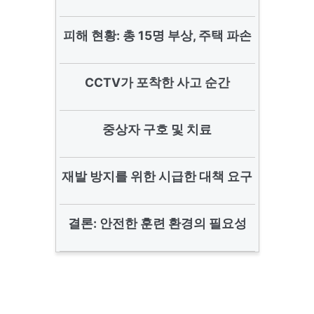
피해 현황: 총 15명 부상, 주택 파손
CCTV가 포착한 사고 순간
중상자 구호 및 치료
재발 방지를 위한 시급한 대책 요구
결론: 안전한 훈련 환경의 필요성