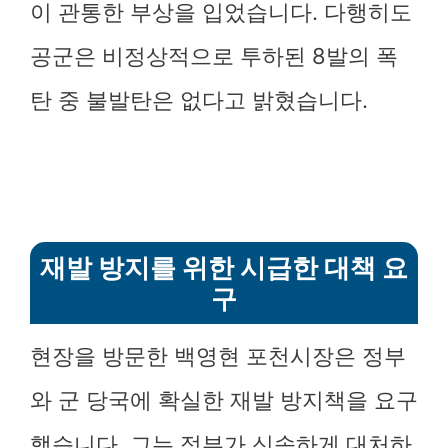
이 관통한 부상을 입었습니다. 다행히도
공군은 비정상적으로 투하된 8발의 폭
탄 중 불발탄은 없다고 밝혔습니다.
재발 방지를 위한 시급한 대책 요
구
현장을 방문한 백영현 포천시장은 정부
와 군 당국에 확실한 재발 방지책을 요구
했습니다. 그는 정부가 신속하게 대처하