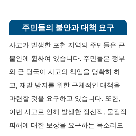
주민들의 불안과 대책 요구
사고가 발생한 포천 지역의 주민들은 큰
불안에 휩싸여 있습니다. 주민들은 정부
와 군 당국이 사고의 책임을 명확히 하
고, 재발 방지를 위한 구체적인 대책을
마련할 것을 요구하고 있습니다. 또한,
이번 사고로 인해 발생한 정신적, 물질적
피해에 대한 보상을 요구하는 목소리도