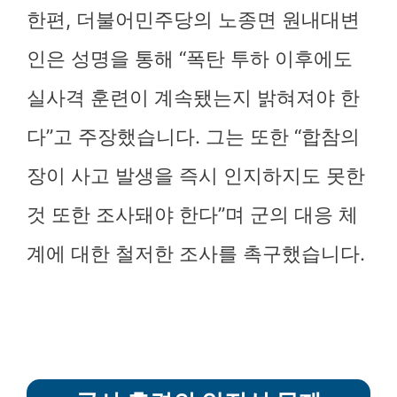
한편, 더불어민주당의 노종면 원내대변
인은 성명을 통해 “폭탄 투하 이후에도
실사격 훈련이 계속됐는지 밝혀져야 한
다”고 주장했습니다. 그는 또한 “합참의
장이 사고 발생을 즉시 인지하지도 못한
것 또한 조사돼야 한다”며 군의 대응 체
계에 대한 철저한 조사를 촉구했습니다.