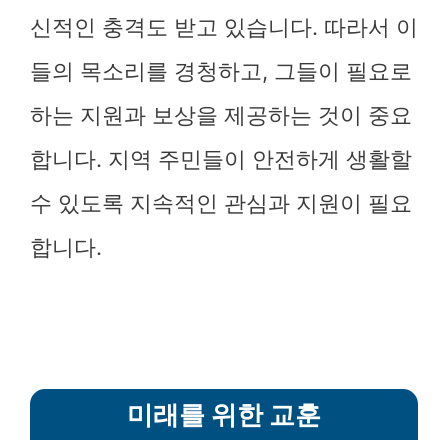
신적인 충격도 받고 있습니다. 따라서 이
들의 목소리를 경청하고, 그들이 필요로
하는 지원과 보상을 제공하는 것이 중요
합니다. 지역 주민들이 안전하게 생활할
수 있도록 지속적인 관심과 지원이 필요
합니다.
미래를 위한 교훈