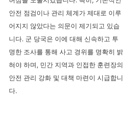
허점을 노출시켰습니다. 특히, 기본적인
안전 점검이나 관리 체계가 제대로 이루
어지지 않았다는 의문이 제기되고 있습
니다. 군 당국은 이에 대해 신속하고 투
명한 조사를 통해 사고 경위를 명확히 밝
혀야 하며, 민간 지역과 인접한 훈련장의
안전 관리 강화 및 대책 마련이 시급합니
다.