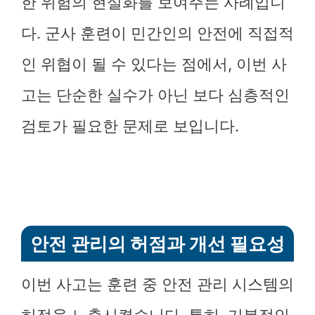
한 위험의 현실화를 보여주는 사례입니
다. 군사 훈련이 민간인의 안전에 직접적
인 위협이 될 수 있다는 점에서, 이번 사
고는 단순한 실수가 아닌 보다 심층적인
검토가 필요한 문제로 보입니다.
안전 관리의 허점과 개선 필요성
이번 사고는 훈련 중 안전 관리 시스템의