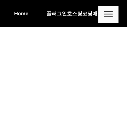
Skip
to
Me
Home
플러그인
호스팅
코딩
애드센스
content