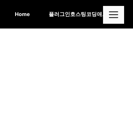
Skip
to
Me
Home
플러그인
호스팅
코딩
애드센스
content