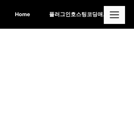
Skip
to
Me
Home
플러그인
호스팅
코딩
애드센스
content