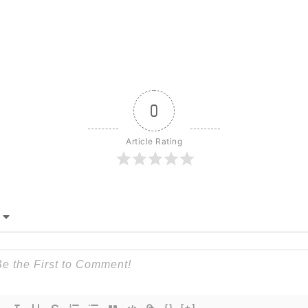
0
Article Rating
{}
[+]