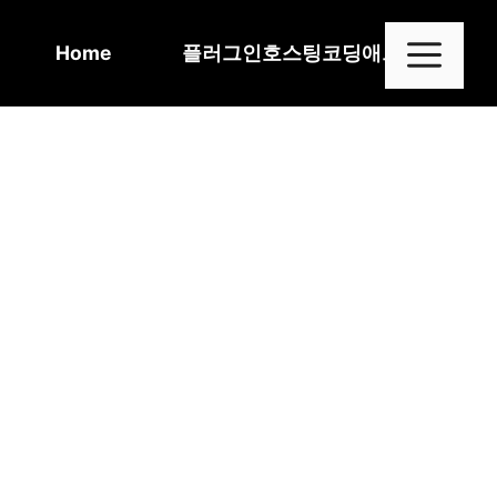
Skip
to
Me
Home
플러그인
호스팅
코딩
애드센스
content