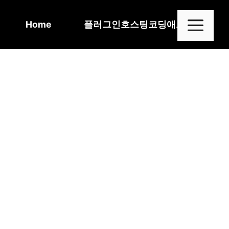
Skip
to
Me
Home
플러그인
호스팅
코딩
애드센스
content