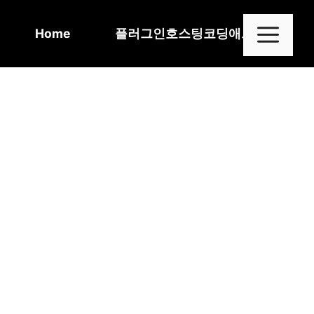
Skip
to
Me
Home
플러그인
호스팅
코딩
애드센스
content