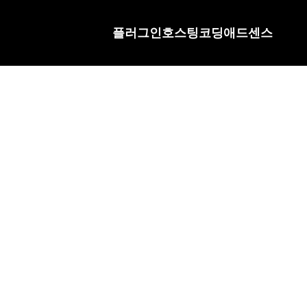
플러그인
호스팅
코딩
애드센스