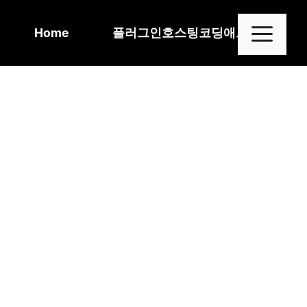
Skip
to
Me
Home
플러그인
호스팅
코딩
애드센스
content