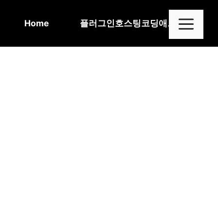
Skip
to
Me
Home
플러그인
호스팅
코딩
애드센스
content