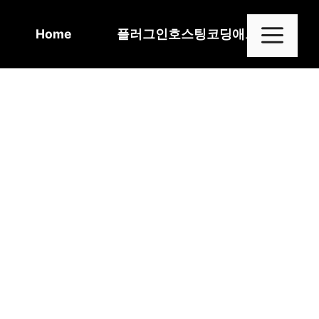
Skip
to
Me
Home
플러그인
호스팅
코딩
애드센스
content