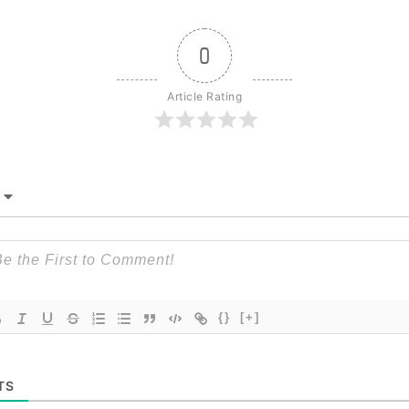
0
Article Rating
{}
[+]
TS