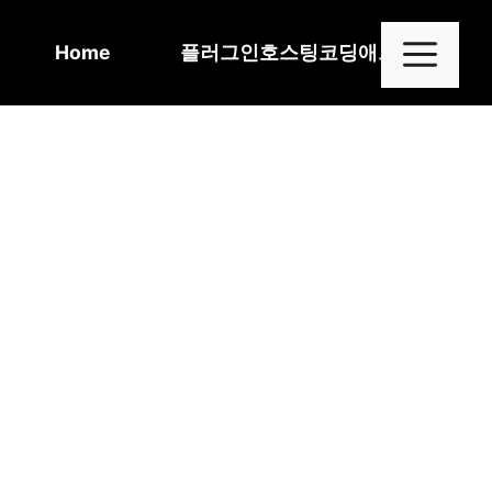
Skip
to
Me
Home
플러그인
호스팅
코딩
애드센스
content