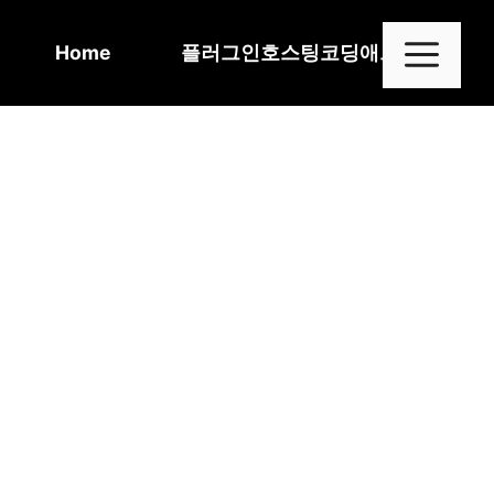
Skip
to
Me
Home
플러그인
호스팅
코딩
애드센스
content