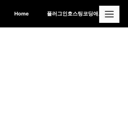
Skip
to
Me
Home
플러그인
호스팅
코딩
애드센스
content