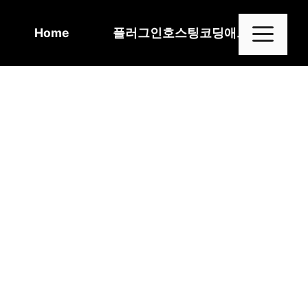
Skip
to
Me
Home
플러그인
호스팅
코딩
애드센스
content