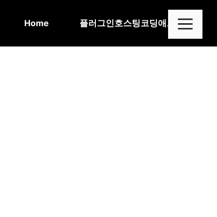
Skip
to
Me
Home
플러그인
호스팅
코딩
애드센스
content