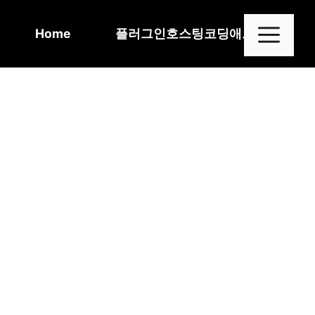
Skip
to
Me
Home
플러그인
호스팅
코딩
애드센스
content