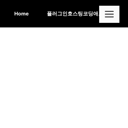
Skip
to
Me
Home
플러그인
호스팅
코딩
애드센스
content