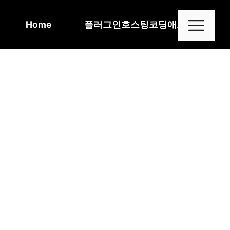
Skip
to
Me
Home
플러그인
호스팅
코딩
애드센스
content