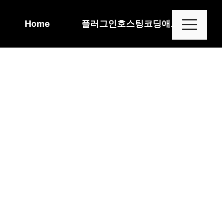
Skip
to
Me
Home
플러그인
호스팅
코딩
애드센스
content