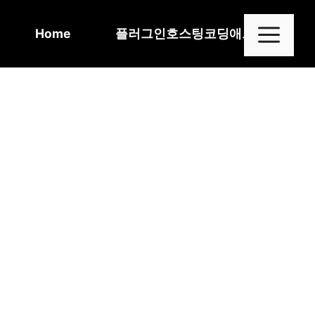
Skip
to
Me
Home
플러그인
호스팅
코딩
애드센스
content